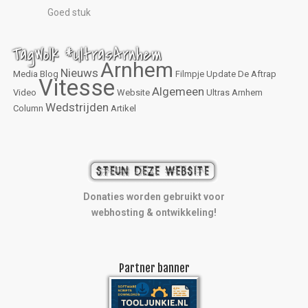
Goed stuk
TagWolk #UltrasArnhem
Arnhem
Nieuws
Media
Blog
Filmpje
Update
De Aftrap
Vitesse
Algemeen
Video
Website
Ultras Arnhem
Wedstrijden
Column
Artikel
Donaties worden gebruikt voor
webhosting & ontwikkeling!
Partner banner