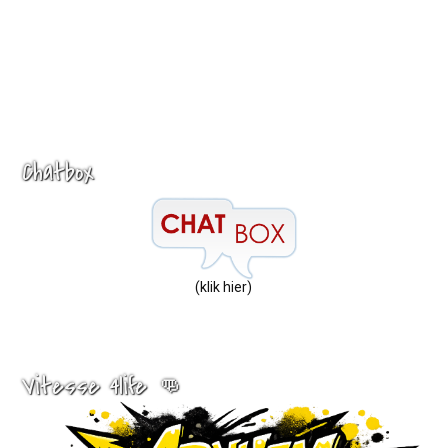
Chatbox
(klik hier)
Vitesse 4life 👊