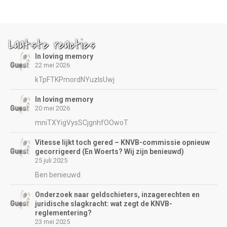
Laatste reacties
In loving memory
22 mei 2026
kTpFTKPmordNYuzIsUwj
In loving memory
20 mei 2026
mniTXYigVysSCjgnhfOOwoT
Vitesse lijkt toch gered – KNVB-commissie opnieuw
gecorrigeerd (En Woerts? Wij zijn benieuwd)
25 juli 2025
Ben benieuwd
Onderzoek naar geldschieters, inzagerechten en
juridische slagkracht: wat zegt de KNVB-
reglementering?
23 mei 2025