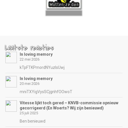
Laatste reacties
In loving memory
22 mei 2026
kTpFTKPmordNYuzIsUwj
In loving memory
20 mei 2026
mniTXYigVysSCjgnhfOOwoT
Vitesse lijkt toch gered – KNVB-commissie opnieuw
gecorrigeerd (En Woerts? Wij zijn benieuwd)
25 juli 2025
Ben benieuwd