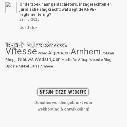
Onderzoek naar geldschieters, inzagerechten en
juridische slagkracht: wat zegt de KNVB-
reglementering?
23 mei 2025
Goed stuk
TagWolk #UltrasArnhem
Vitesse
Arnhem
Algemeen
Video
Column
Nieuws
Wedstrijden
Filmpje
Media
De Aftrap
Website
Blog
Update
Artikel
Ultras Arnhem
Donaties worden gebruikt voor
webhosting & ontwikkeling!